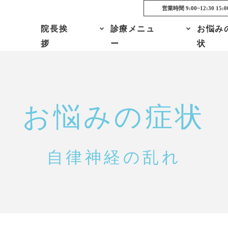
営業時間 9:00~12:30 15:0
院長挨
診療メニュ
お悩み
拶
ー
状
お悩みの症状
自律神経の乱れ